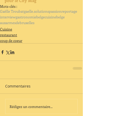
pour le City Mag
Mots-clés :
Gaëlle Troubat
gaelle.solutions
passion
reportage
interview
gastronomiebelge
cuisinebelge
auxarmesdebruxelles
Cuisine
restaurant
coup de coeur
Commentaires
Rédigez un commentaire...