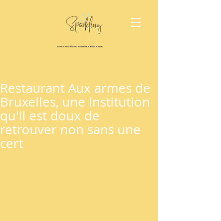
Restaurant Aux armes de
Bruxelles, une Institution
qu'il est doux de
retrouver non sans une
cert