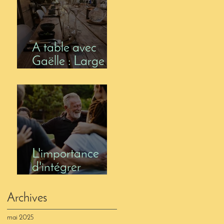
MARGE
S'AMENUISE ?
A table avec
Gaëlle : Large
Soif à Lasne –
magasin de vin
et table d’hôtes
L'importance
d'intégrer
l'équipe dans la
réflexion
Archives
stratégique en
mai 2025
restauration