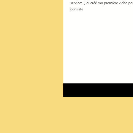
services. J'ai créé ma première vidéo po
consiste