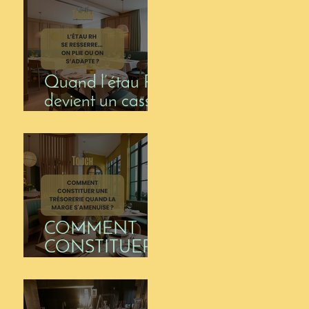
comment en
sortir) ?
Quand l’étau RH
devient un casse-
tête pour les
restaurateurs !
COMMENT
CONSTITUER
UNE
TRÉSORERIE
QUAND LA