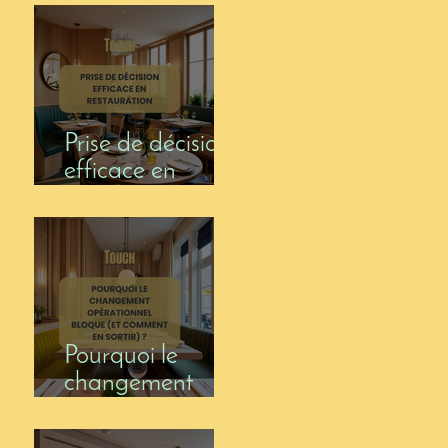
Prise de décision
efficace en
restauration
Pourquoi le
changement
opérationnel
bloque (et