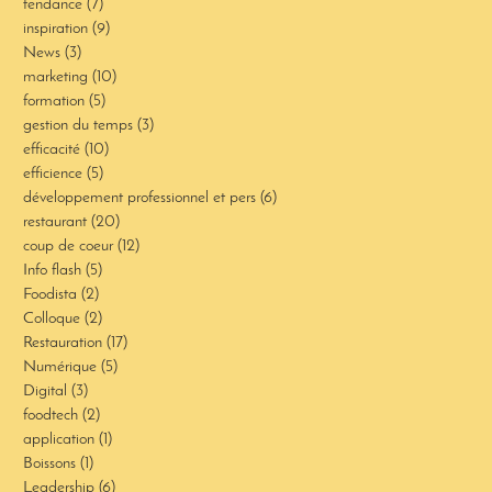
tendance
(7)
7 posts
inspiration
(9)
9 posts
News
(3)
3 posts
marketing
(10)
10 posts
formation
(5)
5 posts
gestion du temps
(3)
3 posts
efficacité
(10)
10 posts
efficience
(5)
5 posts
développement professionnel et pers
(6)
6 posts
restaurant
(20)
20 posts
coup de coeur
(12)
12 posts
Info flash
(5)
5 posts
Foodista
(2)
2 posts
Colloque
(2)
2 posts
Restauration
(17)
17 posts
Numérique
(5)
5 posts
Digital
(3)
3 posts
foodtech
(2)
2 posts
application
(1)
1 post
Boissons
(1)
1 post
Leadership
(6)
6 posts