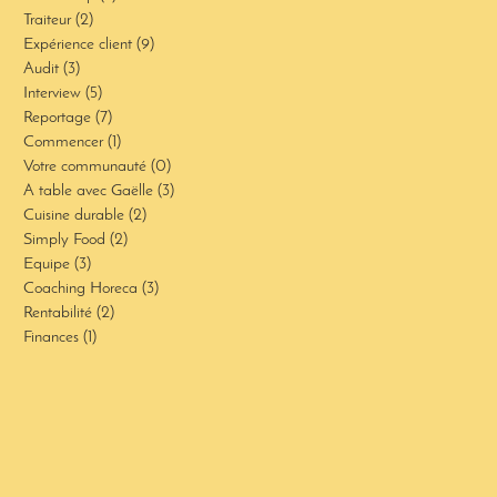
Traiteur
(2)
2 posts
Expérience client
(9)
9 posts
Audit
(3)
3 posts
Interview
(5)
5 posts
Reportage
(7)
7 posts
Commencer
(1)
1 post
Votre communauté
(0)
0 post
A table avec Gaëlle
(3)
3 posts
Cuisine durable
(2)
2 posts
Simply Food
(2)
2 posts
Equipe
(3)
3 posts
Coaching Horeca
(3)
3 posts
Rentabilité
(2)
2 posts
Finances
(1)
1 post