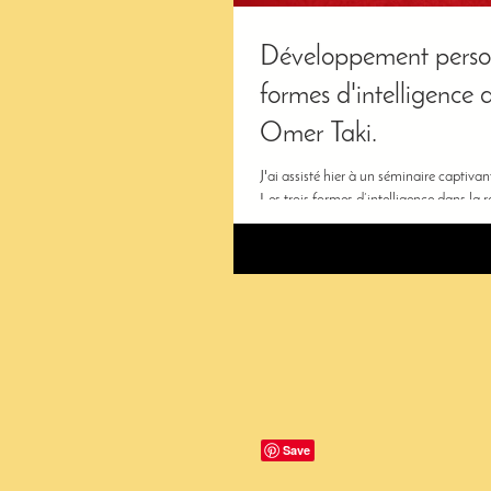
Développement personnel :
formes d'intelligence 
Omer Taki.
J'ai assisté hier à un séminaire captivant
Les trois formes d’intelligence dans la r
projet. "Il ne...