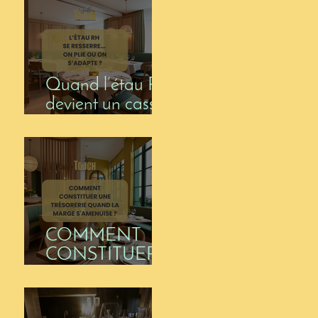
comment en
sortir) ?
Quand l’étau RH
devient un casse-
tête pour les
restaurateurs !
COMMENT
CONSTITUER
UNE
TRÉSORERIE
QUAND LA