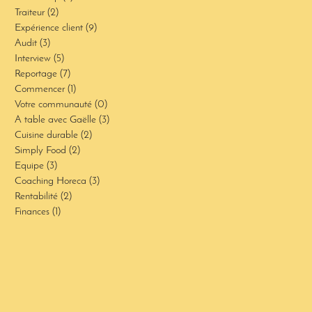
Traiteur
(2)
2 posts
Expérience client
(9)
9 posts
Audit
(3)
3 posts
Interview
(5)
5 posts
Reportage
(7)
7 posts
Commencer
(1)
1 post
Votre communauté
(0)
0 post
A table avec Gaëlle
(3)
3 posts
Cuisine durable
(2)
2 posts
Simply Food
(2)
2 posts
Equipe
(3)
3 posts
Coaching Horeca
(3)
3 posts
Rentabilité
(2)
2 posts
Finances
(1)
1 post