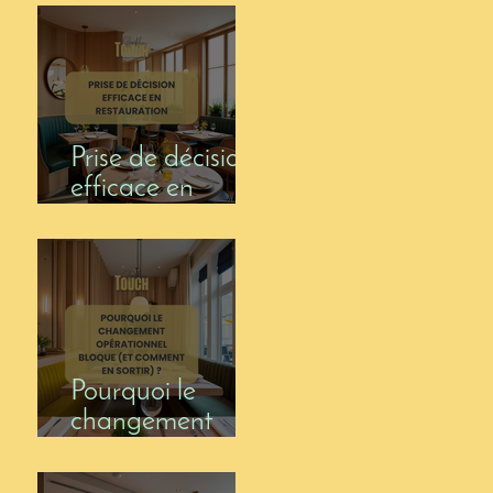
Prise de décision
efficace en
restauration
Pourquoi le
changement
opérationnel
bloque (et