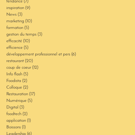
tendance
(7)
7 posts
inspiration
(9)
9 posts
News
(3)
3 posts
marketing
(10)
10 posts
formation
(5)
5 posts
gestion du temps
(3)
3 posts
efficacité
(10)
10 posts
efficience
(5)
5 posts
développement professionnel et pers
(6)
6 posts
restaurant
(20)
20 posts
coup de coeur
(12)
12 posts
Info flash
(5)
5 posts
Foodista
(2)
2 posts
Colloque
(2)
2 posts
Restauration
(17)
17 posts
Numérique
(5)
5 posts
Digital
(3)
3 posts
foodtech
(2)
2 posts
application
(1)
1 post
Boissons
(1)
1 post
Leadership
(6)
6 posts