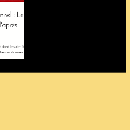
 Les 3
d'après
 dont le sujet était :
éussite de votre