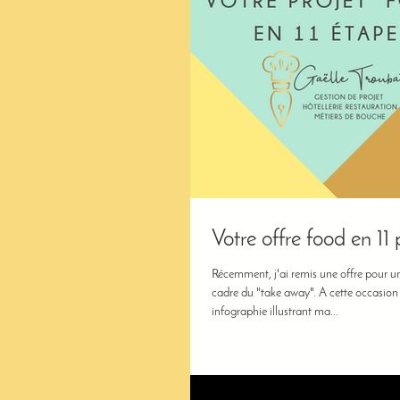
Votre offre food en 11 
Récemment, j'ai remis une offre pour u
cadre du "take away". A cette occasion 
infographie illustrant ma...