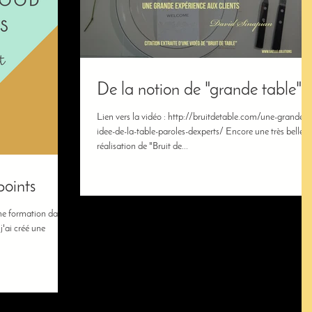
De la notion de "grande table"
Lien vers la vidéo : http://bruitdetable.com/une-grande-
idee-de-la-table-paroles-dexperts/ Encore une très belle
réalisation de "Bruit de...
points
ne formation dans le
j'ai créé une