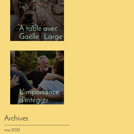
MARGE
S'AMENUISE ?
A table avec
Gaëlle : Large
Soif à Lasne –
magasin de vin
et table d’hôtes
L'importance
d'intégrer
l'équipe dans la
réflexion
Archives
stratégique en
mai 2025
restauration