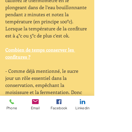
calibrez le thermomètre en le 
plongeant dans de l’eau bouillonnante 
pendant 2 minutes et notez la 
température (en principe 100°c). 
Lorsque la température de la confiture 
est à 4°c ou 5°c de plus c’est ok.
Combien de temps conserver les 
confitures ?
- Comme déjà mentionné, le sucre 
jour un rôle essentiel dans la 
conservation, empêchant la 
moisissure et la fermentation. Donc 
selon le mode de préparation de la 
confiture et du type de pectine utilisé, 
Phone
Email
Facebook
Linkedin
la durée de conservation variera. 
Par exemple, pour une confiture 