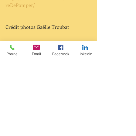
reDePomper/
Crédit photos Gaëlle Troubat
Phone
Email
Facebook
Linkedin
Commentaires
Rédigez un commentaire...