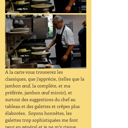
A la carte vous trouverez les 
classiques, que j’apprécie, (telles que la 
jambon œuf, la complète, et ma 
préférée, jambon œuf miroir), et 
surtout des suggestions du chef au 
tableau et des galettes et crêpes plus 
élaborées.  Soyons honnêtes, les 
galettes trop sophistiquées me font 
peur en général et je ne m’y risque 