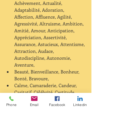
Achèvement, Actualité, 
Adaptabilité, Adoration, 
Affection, Affluence, Agilité, 
Agressivité, Altruisme, Ambition, 
Amitié, Amour, Anticipation, 
Appréciation, Assertivité, 
Assurance, Astucieux, Attentisme, 
Attraction, Audace, 
Autodiscipline, Autonomie, 
Aventure,    
Beauté, Bienveillance, Bonheur, 
Bonté, Bravoure,  
Calme, Camaraderie, Candeur, 
Caritatif, Célébrité, Certitude, 
Chaleur, Charme, Chasteté, 
Phone
Email
Facebook
Linkedin
Clarté, Cohérence, Combativité, 
Communication, Compassion, 
Compétence, Compréhension, 
Concentration, Confiance en soi, 