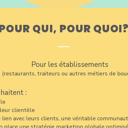
POUR QUI, POUR QUOI
POUR QUI, POUR QUOI?
Pour les établissements
POUR QUI, POUR QUOI?
(restaurants, traiteurs ou autres métiers de bou
haitent :
ble
 leur clientèle
 lien avec leurs clients, une véritable communau
 place une stratégie marketing globale optimisée