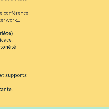
e conférence
terwork...
riété)
icace.
otoriété
et supports
tante.