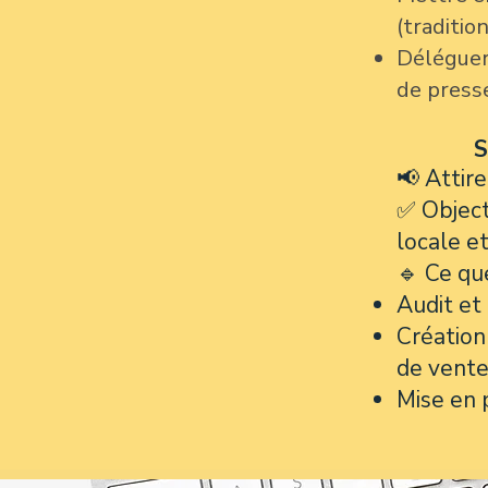
(traditio
Déléguer
de presse
S
📢 Attir
✅ Objecti
locale et
🔹 Ce qu
Audit et
Création
de vente
Mise en 