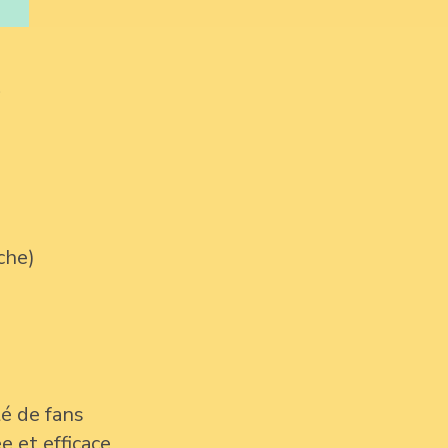
?
che)
té de fans
 et efficace